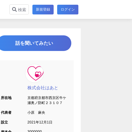
新規登録
ログイン
検索
話を聞いてみたい
株式会社はあと
所在地
京都府京都市西京区牛ケ
瀬奥ノ防町２３１０７
代表者
小原 麻央
設立
2021年12月1日
3000000