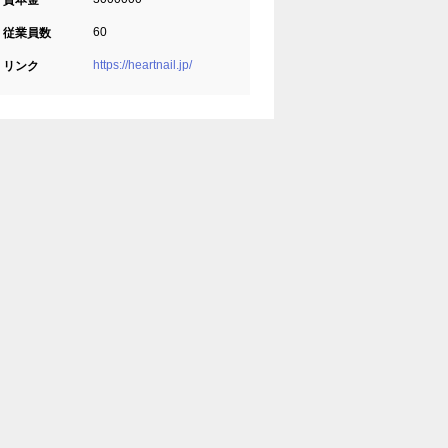
資本金
60
従業員数
https://heartnail.jp/
リンク