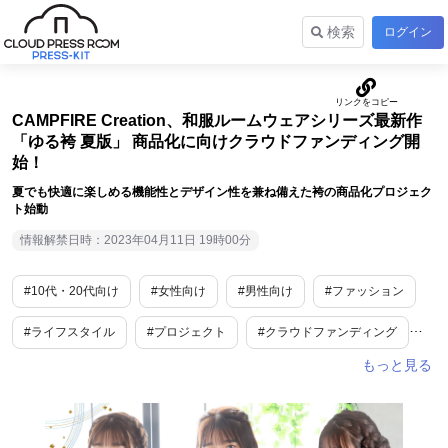
検索
ログイン
CAMPFIRE Creation、和服ルームウェアシリーズ最新作
「ゆる袴 夏版」 商品化に向けクラウドファンディング開
始！
夏でも快適に楽しめる機能性とデザイン性を兼ね備えた袴の商品化プロジェク
ト始動
情報解禁日時：2023年04月11日 19時00分
#10代・20代向け
#女性向け
#男性向け
#ファッション
#ライフスタイル
#プロジェクト
#クラウドファンディング
#夏
#リラックス
#着物・浴衣・水着