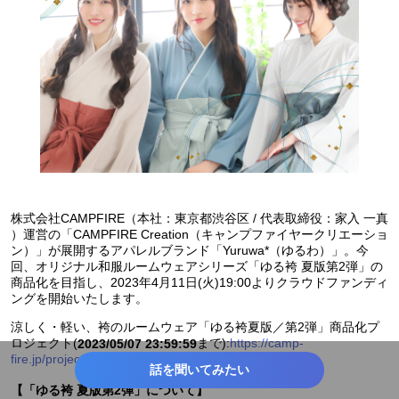
株式会社CAMPFIRE（本社：東京都渋谷区 / 代表取締役：家入 一真
）運営の「CAMPFIRE Creation（キャンプファイヤークリエーショ
ン）」が展開するアパレルブランド「Yuruwa*（ゆるわ）」。今
回、オリジナル和服ルームウェアシリーズ「ゆる袴 夏版第2弾」の
商品化を目指し、2023年4月11日(火)19:00よりクラウドファンディ
ングを開始いたします。
涼しく・軽い、袴のルームウェア「ゆる袴夏版／第2弾」商品化プ
ロジェクト(
まで):
https://camp-
2023/05/07 23:59:59
fire.jp/projects/view/661279
話を聞いてみたい
【「ゆる袴 夏版第2弾」について】