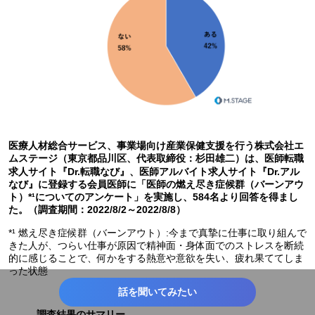
医療人材総合サービス、事業場向け産業保健支援を行う株式会社エ
ムステージ（東京都品川区、代表取締役：杉田雄二）は、医師転職
求人サイト『Dr.転職なび』、医師アルバイト求人サイト『Dr.アル
なび』に登録する会員医師に「医師の燃え尽き症候群（バーンアウ
ト）*¹についてのアンケート」を実施し、584名より回答を得まし
た。（調査期間：2022/8/2～2022/8/8）
*¹ 燃え尽き症候群（バーンアウト）:今まで真摯に仕事に取り組んで
きた人が、つらい仕事が原因で精神面・身体面でのストレスを断続
的に感じることで、何かをする熱意や意欲を失い、疲れ果ててしま
った状態
話を聞いてみたい
調査結果のサマリー