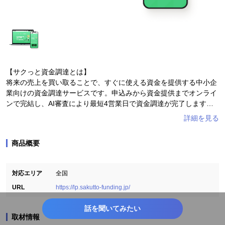
【サクっと資金調達とは】
将来の売上を買い取ることで、すぐに使える資金を提供する中小企
業向けの資金調達サービスです。申込みから資金提供までオンライ
ンで完結し、AI審査により最短4営業日で資金調達が完了します。
そのため、一般的な銀行で融資を受けるよりも遥かに短い時間で簡
単に資金を調達できるのが特長です。決算書・担保・保証人など不
要なため、スピード面・心理面共に“サクっと”お手軽にご利用いた
商品概要
だけます。
サクっと資金調達：https://lp.sakutto-funding.jp/
対応エリア
全国
URL
https://lp.sakutto-funding.jp/
話を聞いてみたい
取材情報