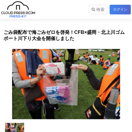
検索
ログイン
ごみ袋配布で海ごみゼロを啓発！CFB×盛岡・北上川ゴム
ボート川下り大会を開催しました