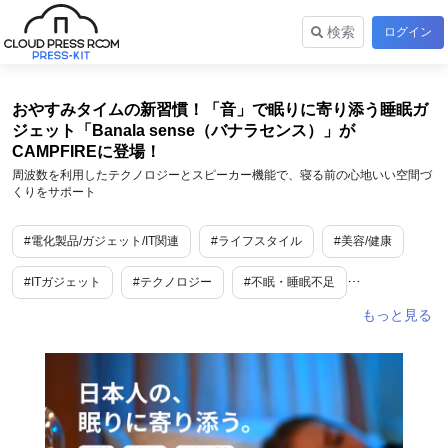
検索
ログイン
おやすみタイムの新習慣！「音」で眠りに寄り添う睡眠ガ
ジェット「Banala sense（バナラセンス）」が
CAMPFIREに登場！
周波数を利用したテクノロジーとスピーカー機能で、寝る前の心地いい空間づ
くりをサポート
#電化製品/ガジェット/IT関連
#ライフスタイル
#美容/健康
#ITガジェット
#テクノロジー
#不眠・睡眠不足
#クラウドファンディング
#プロジェクト
#新商品・サービス
#リラックス