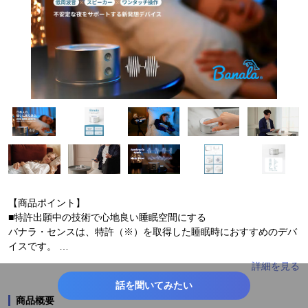
【商品ポイント】
■特許出願中の技術で心地良い睡眠空間にする
バナラ・センスは、特許（※）を取得した睡眠時におすすめのデバ
イスです。
アイソクロニックサウンド技術により、心地良い睡眠空間を演出し
ます。
話を聞いてみたい
独自で開発した「スマートスリープサイクル誘導システム」 では、
商品概要
シータ波のアイソクロニック音とデルタ波のアイソクロニック音