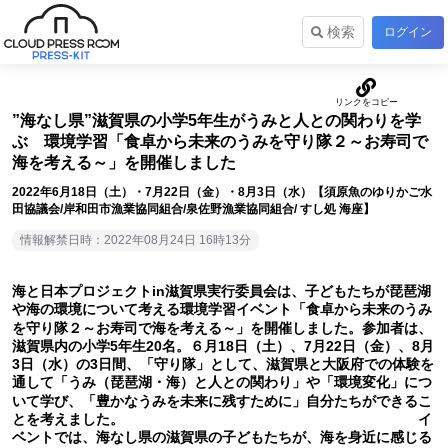
検索
ログイン
”海なし県”滋賀県の小学5年生がうみと人との関わりを学
ぶ 環境学習「食卓から未来のうみを守り隊２～お寿司で
海を考える～」を開催しました
2022年6月18日（土）・7月22日（金）・8月3日（水）【須原魚のゆりかご水
田協議会/岸和田市漁業協同組合/泉佐野漁業協同組合/ すし処 海座】
情報解禁日時：2022年08月24日 16時13分
海と日本プロジェクトin滋賀県実行委員会は、子どもたちが琵琶湖
や海の環境について考える環境学習イベント「食卓から未来のうみ
を守り隊２～お寿司で海を考える～」を開催しました。参加者は、
滋賀県内の小学5年生20名。６月18日（土）、7月22日（金）、8月
3日（水）の3日間、「守り隊」として、滋賀県と大阪府での体験を
通して「うみ（琵琶湖・海）と人との関わり」や「環境変化」につ
いて学び、「豊かなうみを未来に残すために」自分たちができるこ
とを考えました。 イ
ベントでは、海なし県の滋賀県の子どもたちが、海を身近に感じる