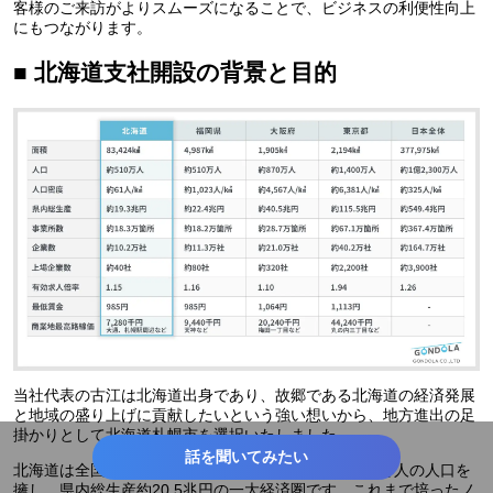
客様のご来訪がよりスムーズになることで、ビジネスの利便性向上
にもつながります。
■ 北海道支社開設の背景と目的
当社代表の古江は北海道出身であり、故郷である北海道の経済発展
と地域の盛り上げに貢献したいという強い想いから、地方進出の足
掛かりとして北海道札幌市を選択いたしました。
話を聞いてみたい
北海道は全国の約22%に相当する広大な面積と約510万人の人口を
擁し、県内総生産約20.5兆円の一大経済圏です。これまで培ったノ