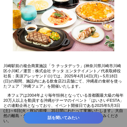
川崎駅前の複合商業施設「ラ チッタデッラ」(神奈川県川崎市川崎
区小川町／運営：株式会社 チッタ エンタテイメント／代表取締役
社長：美須アレッサンドロ)では、2025年4月14日(月)～5月18日
(日)の期間、施設内にある飲食店21店舗にて、沖縄産の食材を使っ
たフェア「沖縄フェア」を開催いたします。
本フェアは2004年より毎年恒例となっている首都圏最大級の毎年
20万人以上を動員する沖縄がテーマのイベント「はいさいFESTA」
との連動企画となっており、イベント開催日である2025年5月3日
(土)～6日(火・祝)の前後、35日間にわたって実施いたします。大自
然の離島・久米島の豊かな恵みをぜひこの機会にお楽しみくださ
話を聞いてみたい
い。