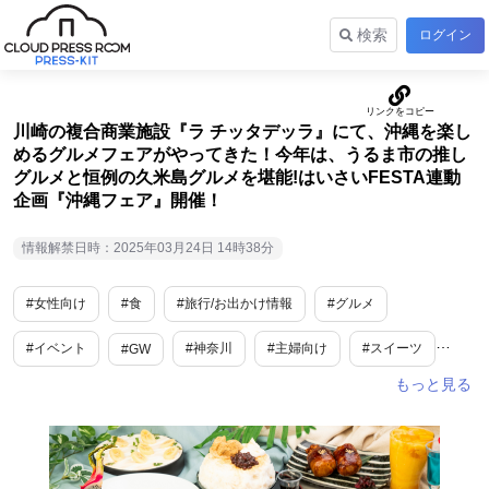
検索
ログイン
川崎の複合商業施設『ラ チッタデッラ』にて、沖縄を楽し
めるグルメフェアがやってきた！今年は、うるま市の推し
グルメと恒例の久米島グルメを堪能!はいさいFESTA連動
企画『沖縄フェア』開催！
情報解禁日時：2025年03月24日 14時38分
#女性向け
#食
#旅行/お出かけ情報
#グルメ
#イベント
#神奈川
#主婦向け
#スイーツ
#GW
#施設