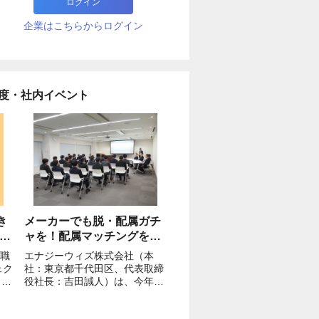
ログイン
企業はこちらからログイン
度・社内イベント
き
メーカーでも脱・配属ガチ
プ
ャを！配属マッチングを今
年度も採用
職
エナジーウィズ株式会社（本
ェク
社：東京都千代田区、代表取締
組
 社
役社長：吉田誠人）は、今年度
っ
17人の新入社員を迎え入れま
す。新入社員が希望通りの配属