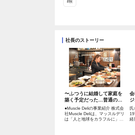
#秋
社長のストーリー
〜ふつうに結婚して家庭を
会
築く予定だった…普通のOL
ジ
が女性起業家になるまで〜
し
●Muscle Deliの事業紹介 株式会
氏
株式会社Muscle Deli 社長
宮
社Muscle Deliは、マッスルデリ
1
西川真梨子の職務経歴書
小
は「人と地球をカラフルに」と
経
いうパーパスのもと、ボディメ
大
り
イクフードサブスクリプション
専
て