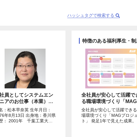
ハッシュタグで検索する
特徴のある福利厚生・制
社員としてシステムエン
全社員が安心して活躍で
ニアのお仕事（本業）を
る職場環境づくり「MAG
ながら創業し、日光東照
ロジェクト」 発足1年で見
名：松本早奈英 生年月日：
全社員が安心して活躍できる
のすぐ近くにできた芝居
えた成果。 社員の意見と共
976年8月13日 出身地：香川県
場環境づくり「MAGプロジ
屋「日光紅葉座」を作
感をもとに始まった取り
歴： 2001年 千葉工業大学
ト」 発足1年で見えた成果。
学院修士課程工業デザイン学
員の意見と共感をもとに始ま
、運営をする支配人をし
みと今後
攻 卒業 2001年 日産自動
た取り組みと今後 絵コンテやラ
います