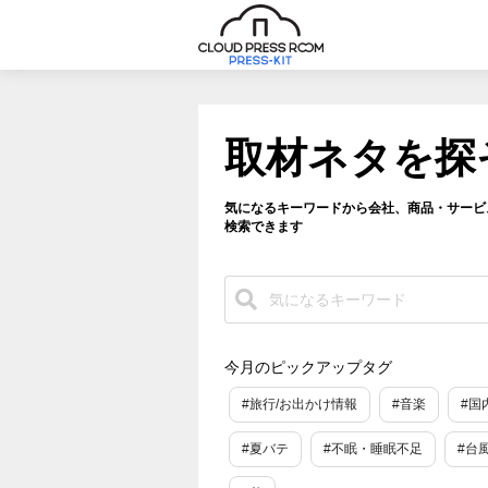
取材ネタを探
気になるキーワードから会社、商品・サービ
検索できます
今月のピックアップタグ
#旅行/お出かけ情報
#音楽
#国
#夏バテ
#不眠・睡眠不足
#台