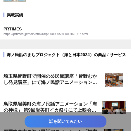
掲載実績
PRTIMES
https://prtimes.jp/main/html/rd/p/000000594.000161057.html
海ノ民話のまちプロジェクト（海と日本2024）の商品 / サービス
埼玉県皆野町で開催の公民館講座「皆野むか
し発見講座」にて海ノ民話アニメーション
「カミの話」を上映・解説しました
鳥取県岩美町の海ノ民話アニメーション「海
の神様」 第9回岩美町イカ祭りにて上映会を
開催しました
話を聞いてみたい