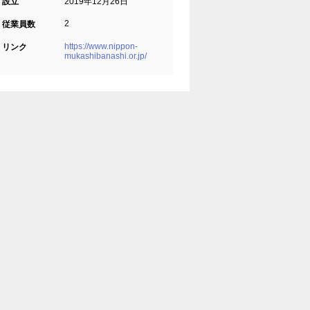
設立
2019年12月26日
2
従業員数
https://www.nippon-
リンク
mukashibanashi.or.jp/