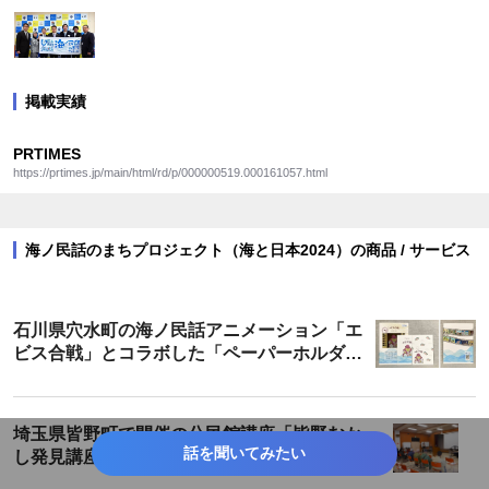
掲載実績
PRTIMES
https://prtimes.jp/main/html/rd/p/000000519.000161057.html
海ノ民話のまちプロジェクト（海と日本2024）の商品 / サービス
石川県穴水町の海ノ民話アニメーション「エ
ビス合戦」とコラボした「ペーパーホルダ
ー」が登場！
埼玉県皆野町で開催の公民館講座「皆野むか
話を聞いてみたい
し発見講座」にて海ノ民話アニメーション
「カミの話」を上映・解説しました