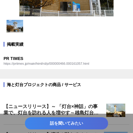
掲載実績
PR TIMES
https://prtimes.jp/main/html/rd/p/000000466.000161057.html
海と灯台プロジェクトの商品 / サービス
【ニュースリリース】～ 「灯台×神話」の事
業で、灯台を訪れる人を増やす～雄島灯台散
策ツアーが遂に完成！
話を聞いてみたい