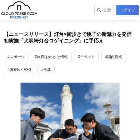
検索
ログイン
【ニュースリリース】灯台×街歩きで銚子の新魅力を発信
初実施「犬吠埼灯台ロゲイニング」に手応え
#スポーツ
#旅行/お出かけ情報
#イベント
#国内観光
#SDGs・ESG
#千葉