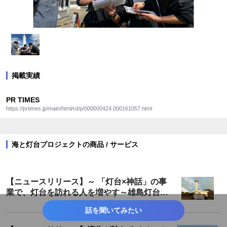
掲載実績
PR TIMES
https://prtimes.jp/main/html/rd/p/000000424.000161057.html
海と灯台プロジェクトの商品 / サービス
【ニュースリリース】～ 「灯台×神話」の事
業で、灯台を訪れる人を増やす～雄島灯台散
策ツアーが遂に完成！
話を聞いてみたい