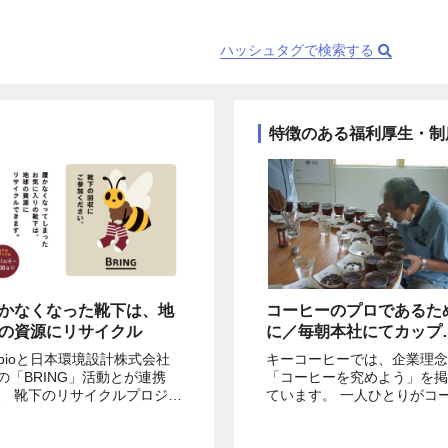
ハッシュタグで検索する
特徴のある福利厚生・制
かなくなった靴下は、地
コーヒーのプロであるた
の資源にリサイクル
に／毎朝本社にてカップ
スト（飲み比べ）を実施
abioと日本環境設計株式会社
キーコーヒーでは、企業理念
の「BRING」活動とが連携
「コーヒーを究めよう」を掲
、 靴下のリサイクルプロジェ
ています。 一人ひとりがコーヒ
トを靴下屋、Tabio、Tabio
ーのプロであるために、本社
ENの限定店舗で実施していま
は毎朝カップテストを実施し