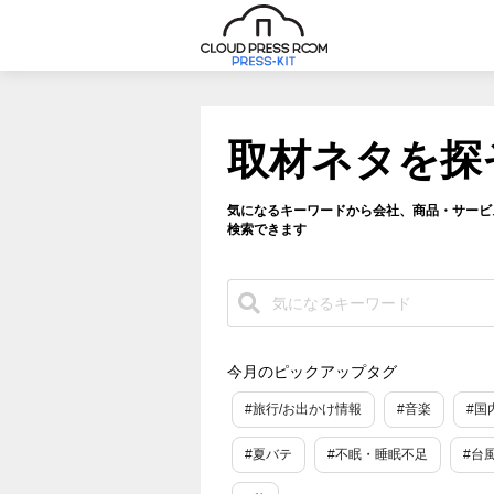
取材ネタを探
気になるキーワードから会社、商品・サービ
検索できます
今月のピックアップタグ
#旅行/お出かけ情報
#音楽
#国
#夏バテ
#不眠・睡眠不足
#台