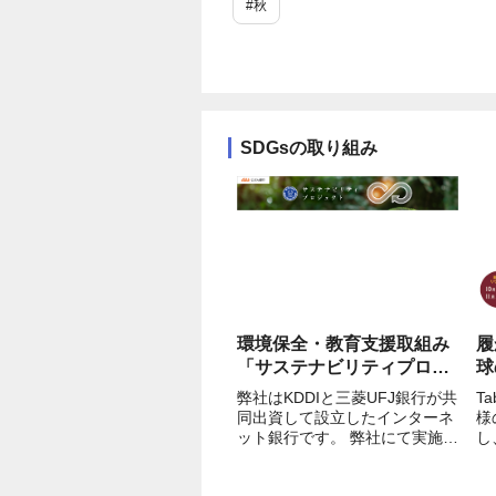
#秋
SDGsの取り組み
環境保全・教育支援取組み
履
「サステナビリティプロジ
球
ェクト」のご紹介
弊社はKDDIと三菱UFJ銀行が共
T
同出資して設立したインターネ
様
ット銀行です。 弊社にて実施を
し
している環境保全・教育支援の
ク
取組み「サステナビリティプロ
M