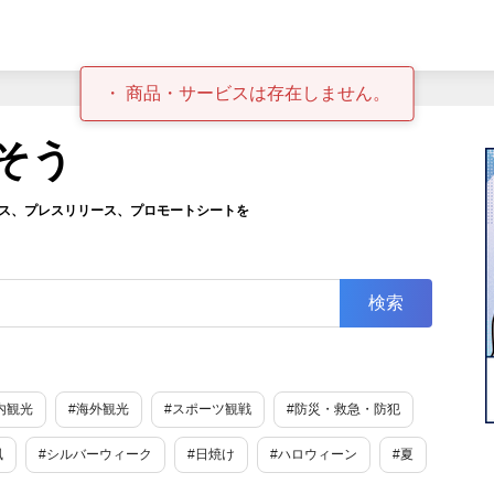
商品・サービスは存在しません。
そう
ス、プレスリリース、プロモートシートを
内観光
#海外観光
#スポーツ観戦
#防災・救急・防犯
風
#シルバーウィーク
#日焼け
#ハロウィーン
#夏