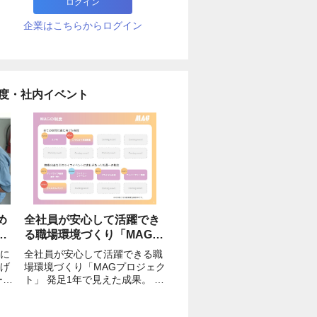
ログイン
企業はこちらからログイン
度・社内イベント
め
全社員が安心して活躍でき
テ
る職場環境づくり「MAGプ
ロジェクト」 発足1年で見
に
全社員が安心して活躍できる職
えた成果。 社員の意見と共
げ
場環境づくり「MAGプロジェク
感をもとに始まった取り組
ト」 発足1年で見えた成果。 社
で
員の意見と共感をもとに始まっ
みと今後
て
た取り組みと今後 絵コンテやラ