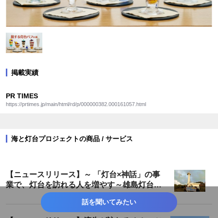
掲載実績
PR TIMES
https://prtimes.jp/main/html/rd/p/000000382.000161057.html
海と灯台プロジェクトの商品 / サービス
【ニュースリリース】～ 「灯台×神話」の事
業で、灯台を訪れる人を増やす～雄島灯台散
策ツアーが遂に完成！
話を聞いてみたい