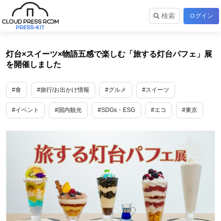
検索
ログイン
灯台×スイーツ×物語五感で楽しむ「旅する灯台パフェ」展
を開催しました
#食
#旅行/お出かけ情報
#グルメ
#スイーツ
#イベント
#国内観光
#SDGs・ESG
#エコ
#東京