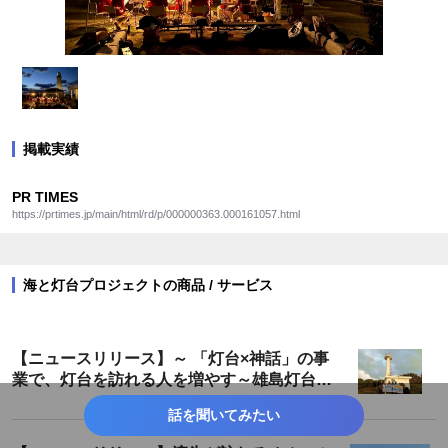
掲載実績
PR TIMES
https://prtimes.jp/main/html/rd/p/000000363.000161057.html
海と灯台プロジェクトの商品 / サービス
【ニュースリリース】～ 「灯台×神話」の事
業で、灯台を訪れる人を増やす～雄島灯台散
策ツアーが遂に完成！
話を聞いてみたい