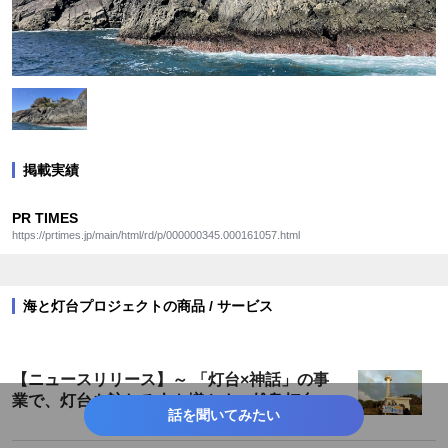
掲載実績
PR TIMES
https://prtimes.jp/main/html/rd/p/000000345.000161057.html
海と灯台プロジェクトの商品 / サービス
【ニュースリリース】～ 「灯台×神話」の事
業で、灯台を訪れる人を増やす～雄島灯台散
話を聞いてみたい
策ツアーが遂に完成！