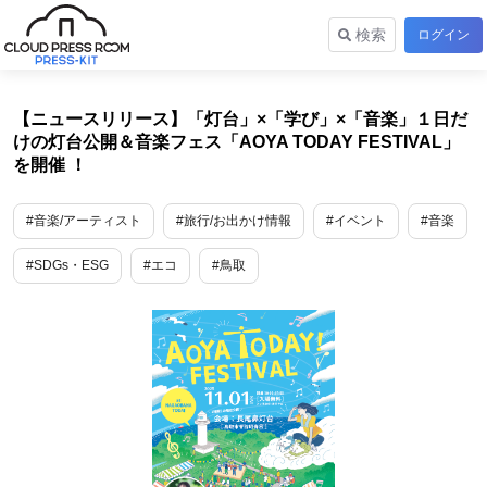
検索
ログイン
【ニュースリリース】「灯台」×「学び」×「音楽」１日だ
けの灯台公開＆音楽フェス「AOYA TODAY FESTIVAL」
を開催 ！
#音楽/アーティスト
#旅行/お出かけ情報
#イベント
#音楽
#SDGs・ESG
#エコ
#鳥取