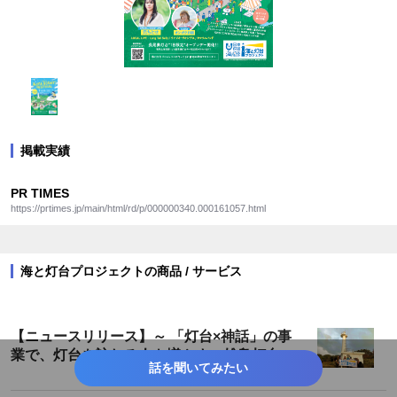
掲載実績
PR TIMES
https://prtimes.jp/main/html/rd/p/000000340.000161057.html
海と灯台プロジェクトの商品 / サービス
【ニュースリリース】～ 「灯台×神話」の事
業で、灯台を訪れる人を増やす～雄島灯台散
話を聞いてみたい
策ツアーが遂に完成！