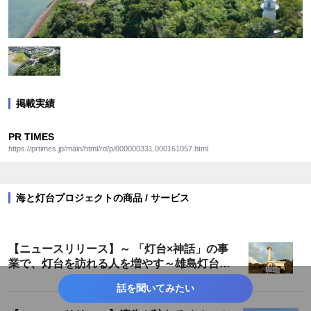
掲載実績
PR TIMES
https://prtimes.jp/main/html/rd/p/000000331.000161057.html
海と灯台プロジェクトの商品 / サービス
【ニュースリリース】～ 「灯台×神話」の事
業で、灯台を訪れる人を増やす～雄島灯台散
策ツアーが遂に完成！
話を聞いてみたい