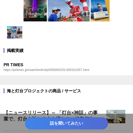
掲載実績
PR TIMES
https://prtimes.jp/main/html/rd/p/000000326.000161057.html
海と灯台プロジェクトの商品 / サービス
【ニュースリリース】～ 「灯台×神話」の事
業で、灯台を訪れる人を増やす～雄島灯台散
話を聞いてみたい
策ツアーが遂に完成！