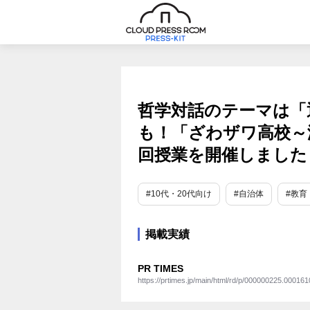
哲学対話のテーマは「退
も！「ざわザワ高校～
回授業を開催しました
#10代・20代向け
#自治体
#教育
掲載実績
PR TIMES
https://prtimes.jp/main/html/rd/p/000000225.000161