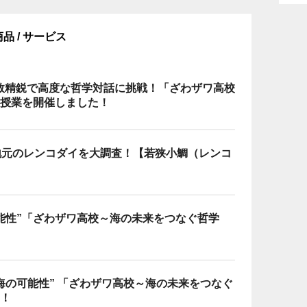
商品 / サービス
数精鋭で高度な哲学対話に挑戦！「ざわザワ高校
回授業を開催しました！
地元のレンコダイを大調査！【若狭小鯛（レンコ
能性”「ざわザワ高校～海の未来をつなぐ哲学
海の可能性” 「ざわザワ高校～海の未来をつなぐ
！