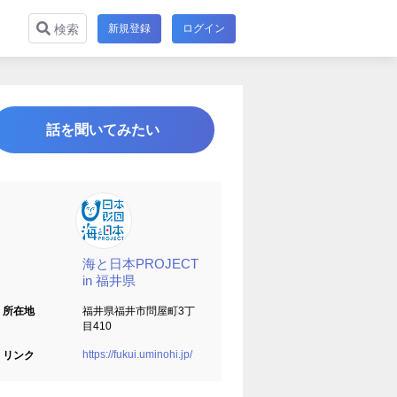
新規登録
ログイン
検索
話を聞いてみたい
海と日本PROJECT
in 福井県
所在地
福井県福井市問屋町3丁
目410
https://fukui.uminohi.jp/
リンク