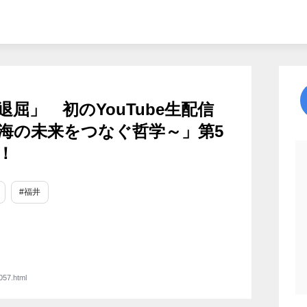
屈」 初のYouTube生配信
海の未来をつなぐ哲学～」第5
！
#福井
057.html