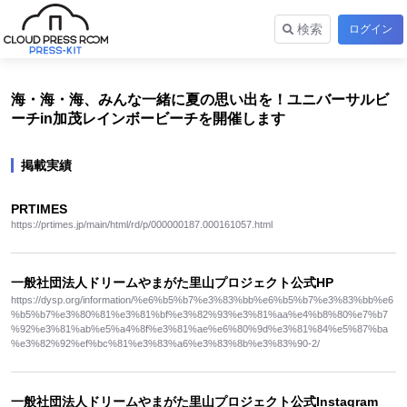
検索
ログイン
海・海・海、みんな一緒に夏の思い出を！ユニバーサルビ
ーチin加茂レインボービーチを開催します
掲載実績
PRTIMES
https://prtimes.jp/main/html/rd/p/000000187.000161057.html
一般社団法人ドリームやまがた里山プロジェクト公式HP
https://dysp.org/information/%e6%b5%b7%e3%83%bb%e6%b5%b7%e3%83%bb%e6
%b5%b7%e3%80%81%e3%81%bf%e3%82%93%e3%81%aa%e4%b8%80%e7%b7
%92%e3%81%ab%e5%a4%8f%e3%81%ae%e6%80%9d%e3%81%84%e5%87%ba
%e3%82%92%ef%bc%81%e3%83%a6%e3%83%8b%e3%83%90-2/
一般社団法人ドリームやまがた里山プロジェクト公式Instagram