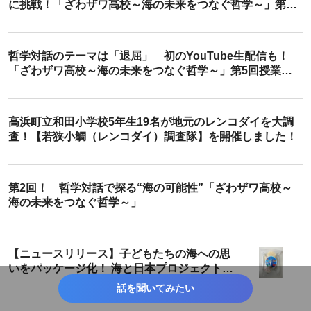
に挑戦！「ざわザワ高校～海の未来をつなぐ哲学～」第6
回授業を開催しました！
哲学対話のテーマは「退屈」 初のYouTube生配信も！
「ざわザワ高校～海の未来をつなぐ哲学～」第5回授業を
開催しました！
高浜町立和田小学校5年生19名が地元のレンコダイを大調
査！【若狭小鯛（レンコダイ）調査隊】を開催しました！
第2回！ 哲学対話で探る“海の可能性”「ざわザワ高校～
海の未来をつなぐ哲学～」
【ニュースリリース】子どもたちの海への思
いをパッケージ化！ 海と日本プロジェクトふ
くい オリジナル海鮮献上焼
話を聞いてみたい