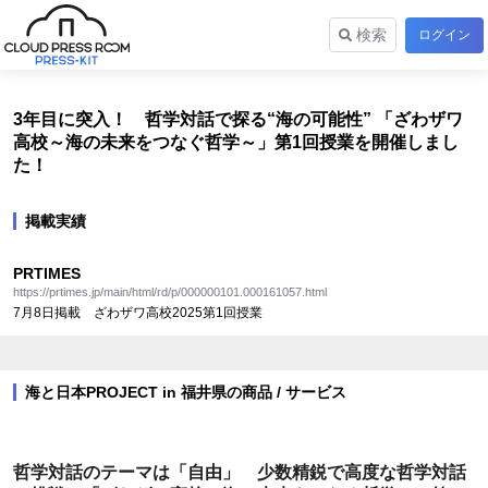
検索
ログイン
3年目に突入！ 哲学対話で探る“海の可能性” 「ざわザワ
高校～海の未来をつなぐ哲学～」第1回授業を開催しまし
た！
掲載実績
PRTIMES
https://prtimes.jp/main/html/rd/p/000000101.000161057.html
7月8日掲載 ざわザワ高校2025第1回授業
海と日本PROJECT in 福井県の商品 / サービス
哲学対話のテーマは「自由」 少数精鋭で高度な哲学対話