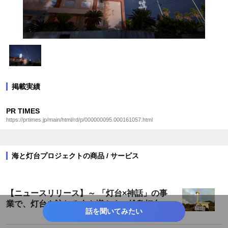
掲載実績
PR TIMES
https://prtimes.jp/main/html/rd/p/000000095.000161057.html
海と灯台プロジェクトの商品 / サービス
【ニュースリリース】～ 「灯台×神話」の事
業で、灯台を訪れる人を増やす～雄島灯台散
話を聞いてみたい
策ツアーが遂に完成！