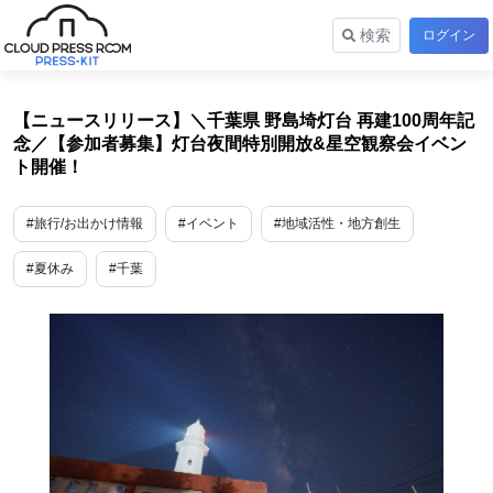
検索
ログイン
【ニュースリリース】＼千葉県 野島埼灯台 再建100周年記
念／【参加者募集】灯台夜間特別開放&星空観察会イベン
ト開催！
#旅行/お出かけ情報
#イベント
#地域活性・地方創生
#夏休み
#千葉