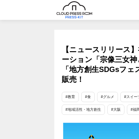
【ニュースリリース】
ーション「宗像三女神
「地方創生SDGsフ
販売！
#教育
#食
#グルメ
#スイー
#地域活性・地方創生
#大阪
#福