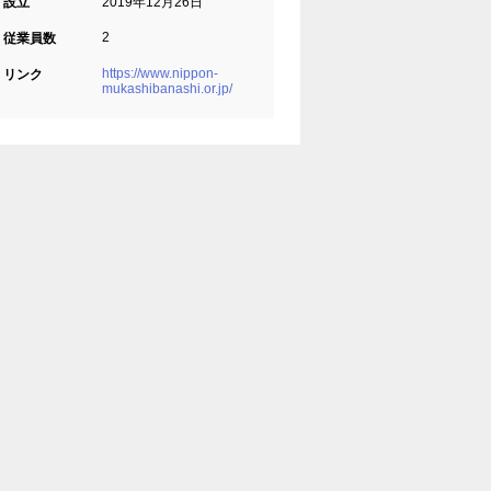
設立
2019年12月26日
2
従業員数
https://www.nippon-
リンク
mukashibanashi.or.jp/