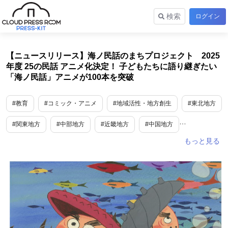
検索
ログイン
【ニュースリリース】海ノ民話のまちプロジェクト 2025
年度 25の民話 アニメ化決定！ 子どもたちに語り継ぎたい
「海ノ民話」アニメが100本を突破
#教育
#コミック・アニメ
#地域活性・地方創生
#東北地方
#関東地方
#中部地方
#近畿地方
#中国地方
#四国地方
#九州地方