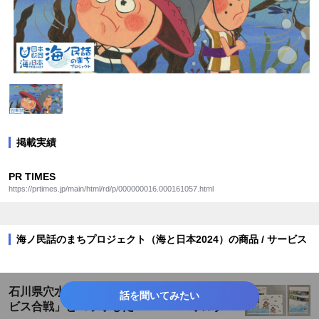
掲載実績
PR TIMES
https://prtimes.jp/main/html/rd/p/000000016.000161057.html
海ノ民話のまちプロジェクト（海と日本2024）の商品 / サービス
石川県穴水町の海ノ民話アニメーション「エ
話を聞いてみたい
ビス合戦」とコラボした「ペーパーホルダ