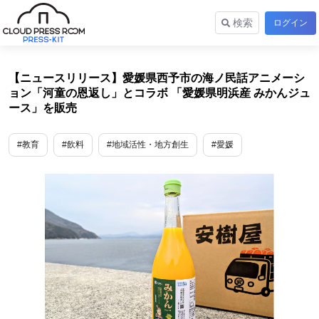
検索
ログイン
【ニュースリリース】愛媛県西予市の海ノ民話アニメーシ
ョン「河童の恩返し」とコラボ 「愛媛県明浜産 みかんジュ
ース」を販売
#教育
#飲料
#地域活性・地方創生
#愛媛