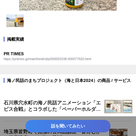
掲載実績
PR TIMES
https://prtimes.jp/main/html/rd/p/000003338.000077920.html
海ノ民話のまちプロジェクト（海と日本2024）の商品 / サービス
石川県穴水町の海ノ民話アニメーション「エ
ビス合戦」とコラボした「ペーパーホルダ
ー」が登場！
話を聞いてみたい
埼玉県皆野町で開催の公民館講座「皆野むか