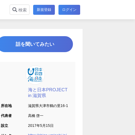
新規登録
ログイン
検索
話を聞いてみたい
海と日本PROJECT
in 滋賀県
所在地
滋賀県大津市鶴の里16-1
代表者
高橋 啓一
設立
2017年5月15日