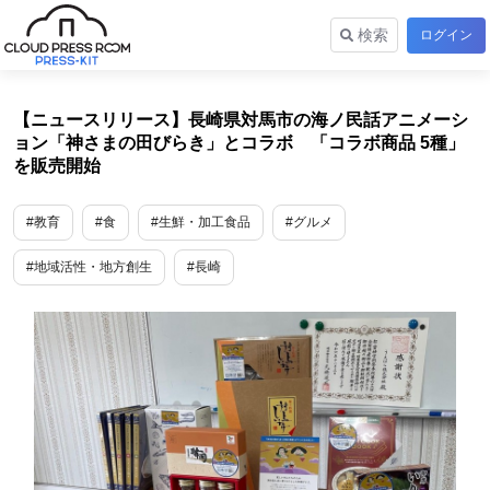
検索
ログイン
【ニュースリリース】長崎県対馬市の海ノ民話アニメーシ
ョン「神さまの田びらき」とコラボ 「コラボ商品 5種」
を販売開始
#教育
#食
#生鮮・加工食品
#グルメ
#地域活性・地方創生
#長崎