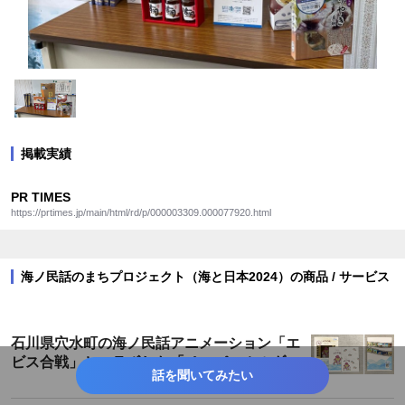
掲載実績
PR TIMES
https://prtimes.jp/main/html/rd/p/000003309.000077920.html
海ノ民話のまちプロジェクト（海と日本2024）の商品 / サービス
石川県穴水町の海ノ民話アニメーション「エ
ビス合戦」とコラボした「ペーパーホルダ
話を聞いてみたい
ー」が登場！