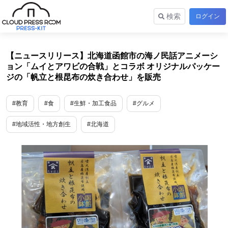
検索
ログイン
【ニュースリリース】北海道函館市の海ノ民話アニメーシ
ョン「ムイとアワビの合戦」とコラボ オリジナルパッケー
ジの「帆立と根昆布の炊き合わせ」を販売
#教育
#食
#生鮮・加工食品
#グルメ
#地域活性・地方創生
#北海道