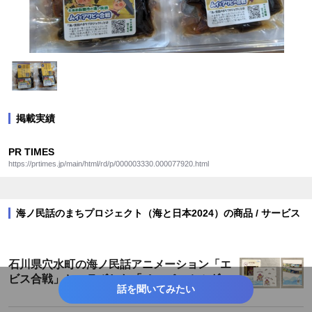
掲載実績
PR TIMES
https://prtimes.jp/main/html/rd/p/000003330.000077920.html
海ノ民話のまちプロジェクト（海と日本2024）の商品 / サービス
石川県穴水町の海ノ民話アニメーション「エ
ビス合戦」とコラボした「ペーパーホルダ
話を聞いてみたい
ー」が登場！