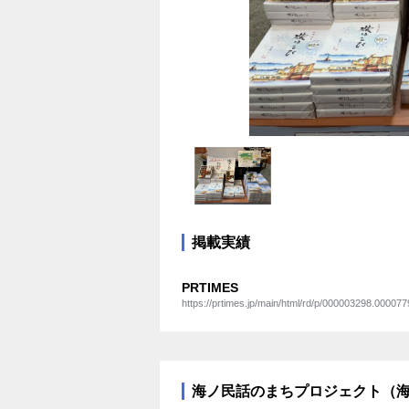
掲載実績
PRTIMES
https://prtimes.jp/main/html/rd/p/000003298.000077
海ノ民話のまちプロジェクト（海と