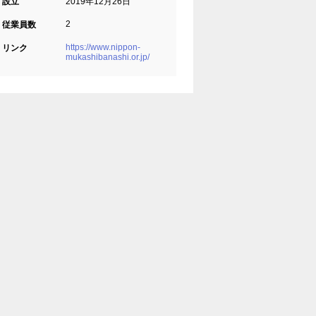
設立
2019年12月26日
2
従業員数
https://www.nippon-
リンク
mukashibanashi.or.jp/