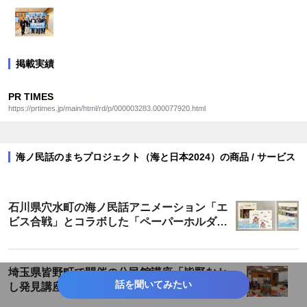
掲載実績
PR TIMES
https://prtimes.jp/main/html/rd/p/000003283.000077920.html
海ノ民話のまちプロジェクト（海と日本2024）の商品 / サービス
石川県穴水町の海ノ民話アニメーション「エ
ビス合戦」とコラボした「ペーパーホルダ
ー」が登場！
埼玉県皆野町で開催の公民館講座「皆野むか
話を聞いてみたい
し発見講座」にて海ノ民話アニメーション
「カミの話」を上映・解説しました