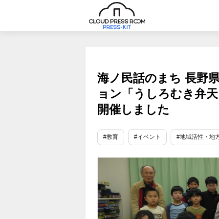
海ノ民話のまち 長野
ョン「うしろむき弁天
開催しました
#教育
#イベント
#地域活性・地