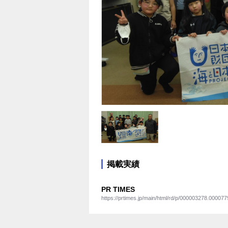
掲載実績
PR TIMES
https://prtimes.jp/main/html/rd/p/000003278.000077