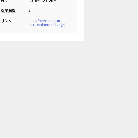
設立
2019年12月26日
2
従業員数
https://www.nippon-
リンク
mukashibanashi.or.jp/