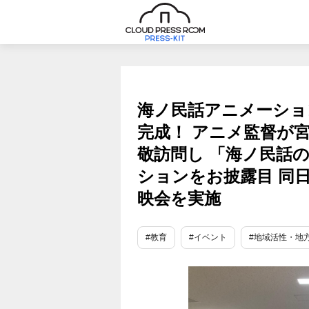
海ノ民話アニメーショ
完成！ アニメ監督が
敬訪問し 「海ノ民話
ションをお披露目 同
映会を実施
#教育
#イベント
#地域活性・地