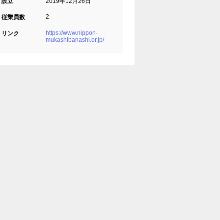
設立
2019年12月26日
2
従業員数
https://www.nippon-
リンク
mukashibanashi.or.jp/