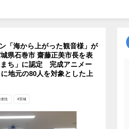
ン「海から上がった観音様」が
宮城県石巻市 齋藤正美市長を表
のまち」に認定 完成アニメー
日に地元の80人を対象とした上
方創生
#宮城