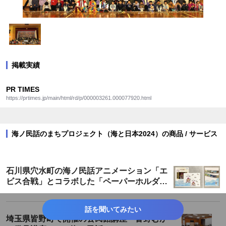
掲載実績
PR TIMES
https://prtimes.jp/main/html/rd/p/000003261.000077920.html
海ノ民話のまちプロジェクト（海と日本2024）の商品 / サービス
石川県穴水町の海ノ民話アニメーション「エ
ビス合戦」とコラボした「ペーパーホルダ
ー」が登場！
話を聞いてみたい
埼玉県皆野町で開催の公民館講座「皆野むか