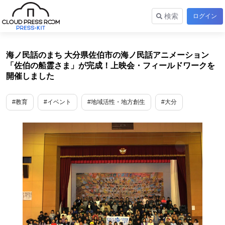
検索
ログイン
海ノ民話のまち 大分県佐伯市の海ノ民話アニメーション
「佐伯の船霊さま」が完成！上映会・フィールドワークを
開催しました
#教育
#イベント
#地域活性・地方創生
#大分