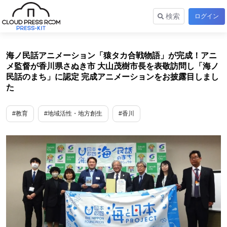
検索
ログイン
海ノ民話アニメーション「猿タカ合戦物語」が完成！アニ
メ監督が香川県さぬき市 大山茂樹市長を表敬訪問し「海ノ
民話のまち」に認定 完成アニメーションをお披露目しまし
た
#教育
#地域活性・地方創生
#香川