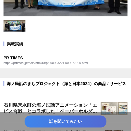
掲載実績
PR TIMES
https://prtimes.jp/main/html/rd/p/000003221.000077920.html
海ノ民話のまちプロジェクト（海と日本2024）の商品 / サービス
石川県穴水町の海ノ民話アニメーション「エ
ビス合戦」とコラボした「ペーパーホルダ
ー」が登場！
話を聞いてみたい