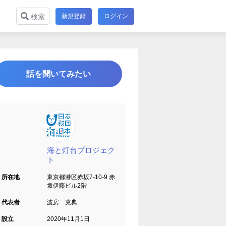
新規登録
ログイン
検索
話を聞いてみたい
海と灯台プロジェク
ト
所在地
東京都港区赤坂7-10-9 赤
坂伊藤ビル2階
代表者
波房 克典
設立
2020年11月1日