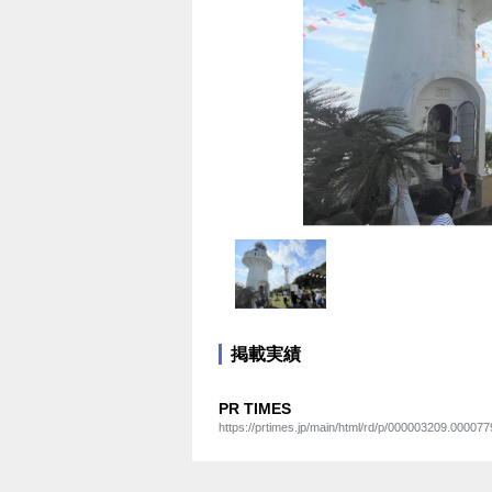
掲載実績
PR TIMES
https://prtimes.jp/main/html/rd/p/000003209.000077