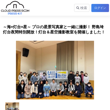
検索
ログイン
～海×灯台×星～ プロの星景写真家と一緒に撮影！ 野島埼
灯台夜間特別開放！灯台＆星空撮影教室を開催しました！