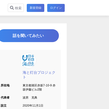
新規登録
ログイン
検索
話を聞いてみたい
海と灯台プロジェク
ト
所在地
東京都港区赤坂7-10-9 赤
坂伊藤ビル2階
代表者
波房 克典
設立
2020年11月1日