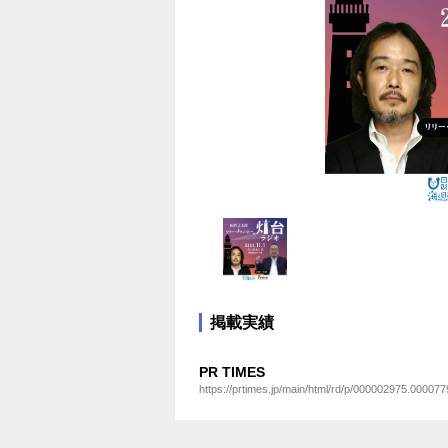
掲載実績
PR TIMES
https://prtimes.jp/main/html/rd/p/000002975.000077