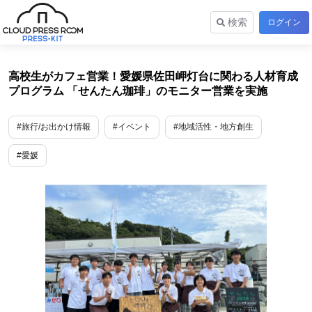
検索
ログイン
高校生がカフェ営業！愛媛県佐田岬灯台に関わる人材育成
プログラム 「せんたん珈琲」のモニター営業を実施
#旅行/お出かけ情報
#イベント
#地域活性・地方創生
#愛媛