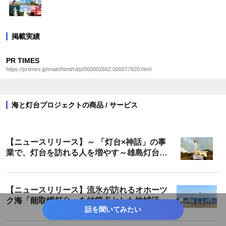
掲載実績
PR TIMES
https://prtimes.jp/main/html/rd/p/000002662.000077920.html
海と灯台プロジェクトの商品 / サービス
【ニュースリリース】～ 「灯台×神話」の事
業で、灯台を訪れる人を増やす～雄島灯台散
策ツアーが遂に完成！
【ニュースリリース】流氷が訪れるオホーツ
ク海「能取岬灯台」を結節点とした地域活性
話を聞いてみたい
化 「願いを叶える鐘」「ホタテ貝の絵馬」の
設置成果報告