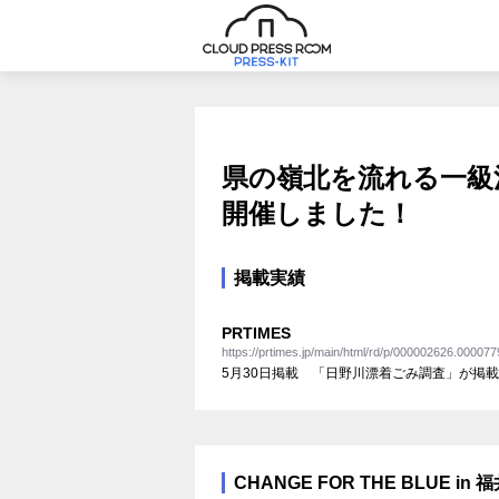
県の嶺北を流れる一級
開催しました！
掲載実績
PRTIMES
https://prtimes.jp/main/html/rd/p/000002626.000077
5月30日掲載 「日野川漂着ごみ調査」が掲
CHANGE FOR THE BLUE in