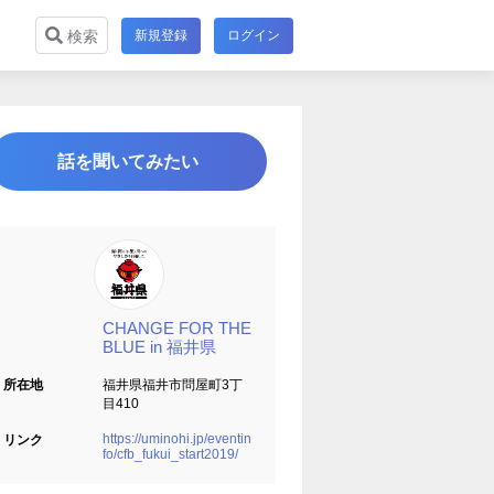
新規登録
ログイン
検索
話を聞いてみたい
CHANGE FOR THE
BLUE in 福井県
所在地
福井県福井市問屋町3丁
目410
https://uminohi.jp/eventin
リンク
fo/cfb_fukui_start2019/