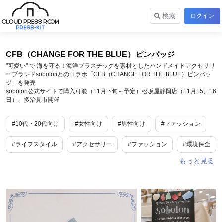
検索
ログイン
CFB（CHANGE FOR THE BLUE）ピンバッジ
"可愛い" で 海を守る！海洋プラスチックを素材としたハンドメイドアクセサリ
ーブランドsobolonとのコラボ「CFB（CHANGE FOR THE BLUE）ピンバッ
ジ」を発売
sobolon公式サイトで購入可能（11月下旬～予定）松坂屋静岡店（11月15、16
日）、多治見市開催
#10代・20代向け
#女性向け
#男性向け
#ファッション
#ライフスタイル
#アクセサリー
#ファッション
#環境保全
#SDGs・ESG
#岐阜