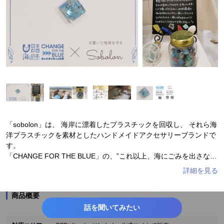
「sobolon」は、 海岸に漂着したプラスチックを回収し、 それら海
洋プラスチックを素材としたハンドメイドアクセサリーブランドで
す。
「CHANGE FOR THE BLUE」の、”これ以上、海にごみを出さな
い”、”海の未来を変える挑戦を実現する”という理念。「sobolon」
の海洋プラスチックをアクセサリーに変えて、“かわいい”で地球を
守るというコンセプト。それぞれの想いが詰まったコラボピンバッ
商品概要
ジが、百貨店のポップアップストアやイベントブース、sobolonの
話を聞いてみたい
公式サイトなどでご購入いただけます。