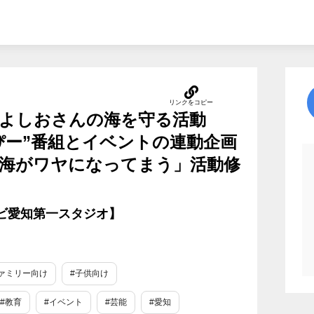
よしおさんの海を守る活動
ぴー”番組とイベントの連動企画
海がワヤになってまう」活動修
テレビ愛知第一スタジオ】
ァミリー向け
#子供向け
#教育
#イベント
#芸能
#愛知