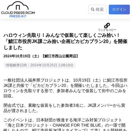
検索
ログイン
ハロウィン先取り！みんなで仮装して楽しくごみ拾い！
「鯖江市役所JK課ごみ拾い企画ピカピカプラン20」を開催
しました
2024年10月19日（土）【鯖江市西山公園周辺】
情報解禁日時：2024年10月25日 11時19分
一般社団法人福丼県プロジェクトは、10月19日（土）に鯖江市役所
JK課と共催で「ピカピカプラン20」を開催いたしました。今回はハ
ロウィンを先取りする形で、参加者みんなで仮装して街中のごみを
回収。
閉会式では、素敵な仮装をした参加者3名に、JK課メンバーから賞
品が渡されました。
このイベントは、日本財団が推進する海洋ごみ対策プロジェクト
「海と日本プロジェクト・CHANGE FOR THE BLUE」の一環で開
催したもので、鯖江市役所JK課とタイアップして楽しさと競技性を