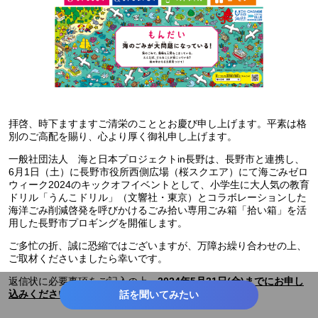
拝啓、時下ますますご清栄のこととお慶び申し上げます。平素は格
別のご高配を賜り、心より厚く御礼申し上げます。
一般社団法人 海と日本プロジェクトin長野は、長野市と連携し、
6月1日（土）に長野市役所西側広場（桜スクエア）にて海ごみゼロ
ウィーク2024のキックオフイベントとして、小学生に大人気の教育
ドリル「うんこドリル」（文響社・東京）とコラボレーションした
海洋ごみ削減啓発を呼びかけるごみ拾い専用ごみ箱「拾い箱」を活
用した長野市プロギングを開催します。
ご多忙の折、誠に恐縮ではございますが、万障お繰り合わせの上、
ご取材くださいましたら幸いです。
返信状に必要事項をご記入の上、
2024年5月31日(金)までにお申し
。
込みくださいますようお願い申し上げます
話を聞いてみたい