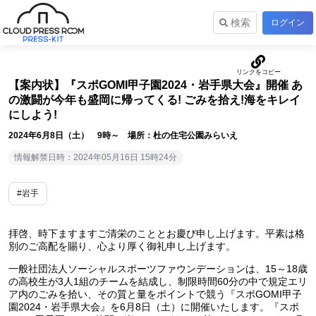
検索
ログイン
【案内状】『スポGOMI甲子園2024・岩手県大会』開催 あ
の激闘が今年も盛岡に帰ってくる! ごみを拾え!海をキレイ
にしよう!
2024年6月8日（土） 9時～ 場所：杜の住宅公園みらいえ
情報解禁日時：2024年05月16日 15時24分
#岩手
拝啓、時下ますますご清栄のこととお慶び申し上げます。平素は格
別のご高配を賜り、心より厚く御礼申し上げます。
一般社団法人ソーシャルスポーツファウンデーションは、15～18歳
の高校生が3人1組のチームを結成し、制限時間60分の中で規定エリ
ア内のごみを拾い、その質と量をポイントで競う『スポGOMI甲子
園2024・岩手県大会』を6月8日（土）に開催いたします。『スポ