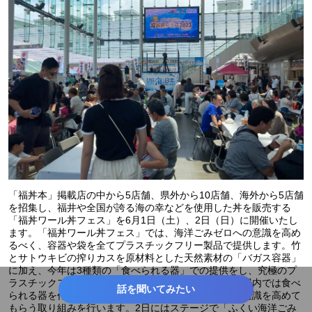
「福丼本」掲載店の中から5店舗、県外から10店舗、海外から5店舗
を招集し、福井や全国が誇る海の幸などを使用した丼を販売する
「福丼ワール丼フェス」を6月1日（土）、2日（日）に開催いたし
ます。「福丼ワール丼フェス」では、海洋ごみゼロへの意識を高め
るべく、容器や袋を全てプラスチックフリー製品で提供します。竹
とサトウキビの搾りカスを原材料とした天然素材の「バガス容器」
に加え、今年は3種類の「食べられる器」での提供をし、究極のプ
ラスチックフリー食イベントを目指します。また、会場内では食べ
話を聞いてみたい
られる器を作る体験ブースも設け、海洋ごみ削減への意識を高めて
もらう取り組みを行います。2日にはステージで「ふくい海洋ごみ